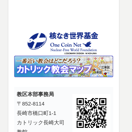
使
っ
て
く
だ
さ
い。
教区本部事務局
〒852-8114
長崎市橋口町1-1
カトリック長崎大司
教館