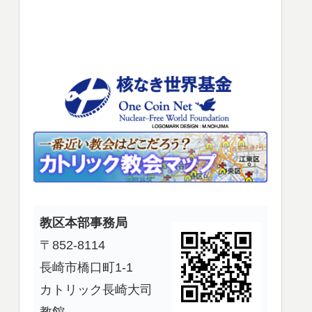
使
っ
て
く
だ
さ
い。
教区本部事務局
〒852-8114
長崎市橋口町1-1
カトリック長崎大司
教館