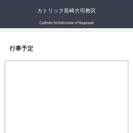
カトリック長崎大司教区
Catholic Archdiocese of Nagasaki
行事予定