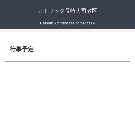
カトリック長崎大司教区
Catholic Archdiocese of Nagasaki
行事予定