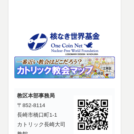
使
っ
て
く
だ
さ
い。
教区本部事務局
〒852-8114
長崎市橋口町1-1
カトリック長崎大司
教館