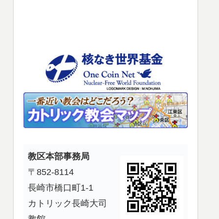
使
っ
て
く
だ
さ
い。
教区本部事務局
〒852-8114
長崎市橋口町1-1
カトリック長崎大司
教館