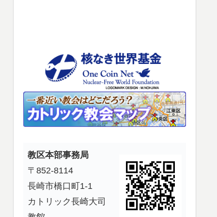
使
っ
て
く
だ
さ
い。
教区本部事務局
〒852-8114
長崎市橋口町1-1
カトリック長崎大司
教館