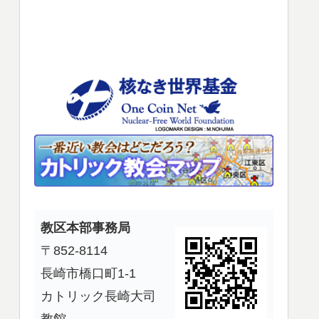
使
っ
て
く
だ
さ
い。
教区本部事務局
〒852-8114
長崎市橋口町1-1
カトリック長崎大司
教館