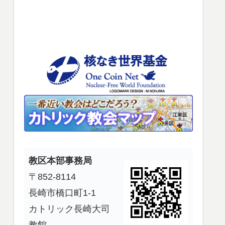
使
っ
て
く
だ
さ
い。
教区本部事務局
〒852-8114
長崎市橋口町1-1
カトリック長崎大司
教館