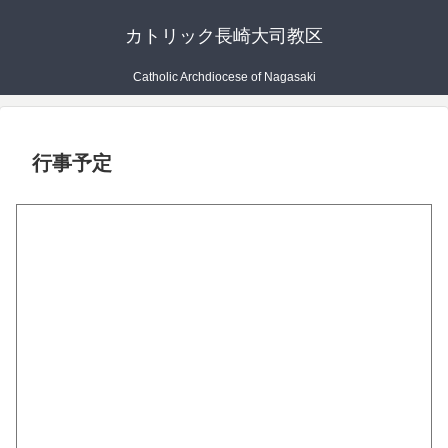
カトリック長崎大司教区
Catholic Archdiocese of Nagasaki
行事予定