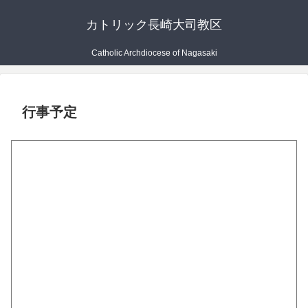
カトリック長崎大司教区
Catholic Archdiocese of Nagasaki
行事予定