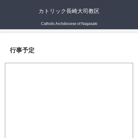
カトリック長崎大司教区
Catholic Archdiocese of Nagasaki
行事予定