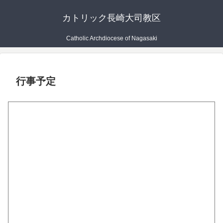
カトリック長崎大司教区
Catholic Archdiocese of Nagasaki
行事予定