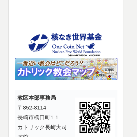
使
っ
て
く
だ
さ
い。
教区本部事務局
〒852-8114
長崎市橋口町1-1
カトリック長崎大司
教館