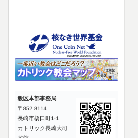
使
っ
て
く
だ
さ
い。
教区本部事務局
〒852-8114
長崎市橋口町1-1
カトリック長崎大司
教館