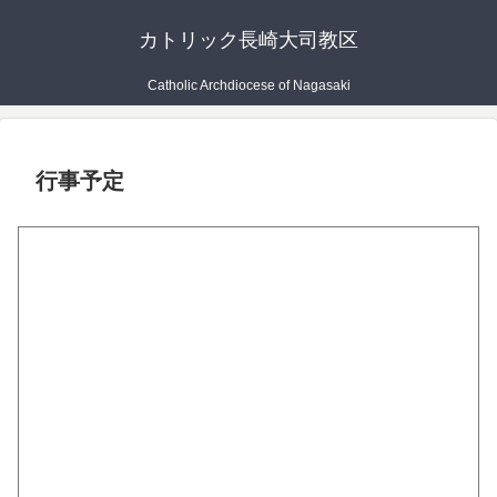
カトリック長崎大司教区
Catholic Archdiocese of Nagasaki
行事予定