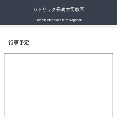
カトリック長崎大司教区
Catholic Archdiocese of Nagasaki
行事予定