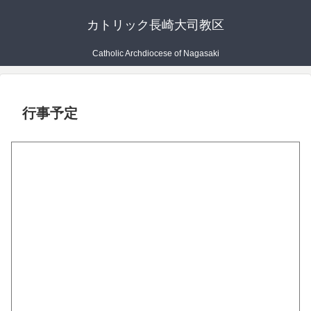
カトリック長崎大司教区
Catholic Archdiocese of Nagasaki
行事予定