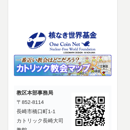
使
っ
て
く
だ
さ
い。
教区本部事務局
〒852-8114
長崎市橋口町1-1
カトリック長崎大司
教館