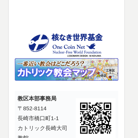
使
っ
て
く
だ
さ
い。
教区本部事務局
〒852-8114
長崎市橋口町1-1
カトリック長崎大司
教館