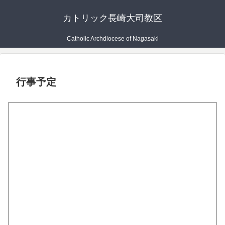
カトリック長崎大司教区
Catholic Archdiocese of Nagasaki
行事予定