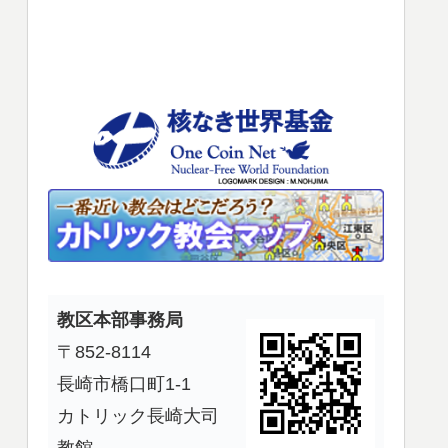
使
っ
て
く
だ
さ
い。
教区本部事務局
〒852-8114
長崎市橋口町1-1
カトリック長崎大司
教館