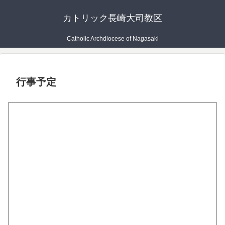
カトリック長崎大司教区
Catholic Archdiocese of Nagasaki
行事予定