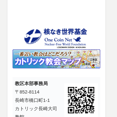
使
っ
て
く
だ
さ
い。
教区本部事務局
〒852-8114
長崎市橋口町1-1
カトリック長崎大司
教館