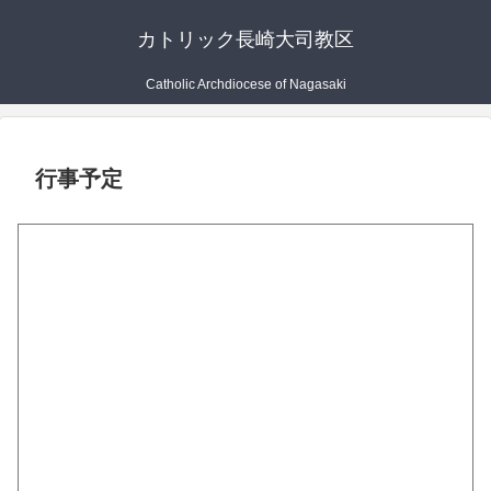
カトリック長崎大司教区
Catholic Archdiocese of Nagasaki
行事予定