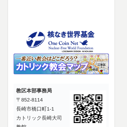
使
っ
て
く
だ
さ
い。
教区本部事務局
〒852-8114
長崎市橋口町1-1
カトリック長崎大司
教館