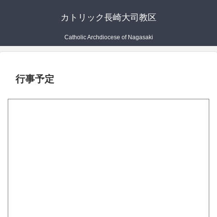
カトリック長崎大司教区
Catholic Archdiocese of Nagasaki
行事予定