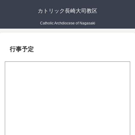
カトリック長崎大司教区
Catholic Archdiocese of Nagasaki
行事予定