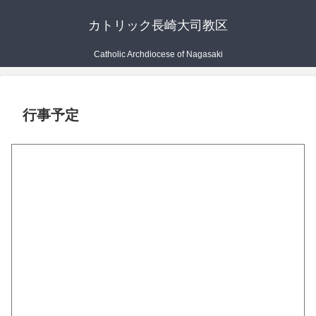
カトリック長崎大司教区
Catholic Archdiocese of Nagasaki
行事予定