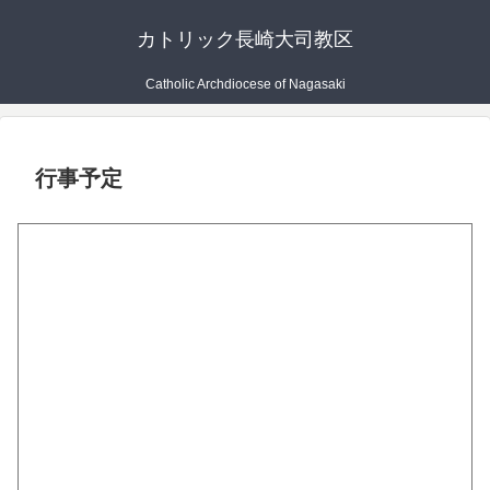
カトリック長崎大司教区
Catholic Archdiocese of Nagasaki
行事予定