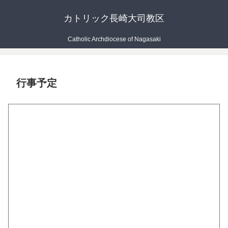
カトリック長崎大司教区
Catholic Archdiocese of Nagasaki
行事予定