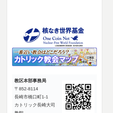
使
っ
て
く
だ
さ
い。
教区本部事務局
〒852-8114
長崎市橋口町1-1
カトリック長崎大司
教館