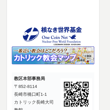
使
っ
て
く
だ
さ
い。
教区本部事務局
〒852-8114
長崎市橋口町1-1
カトリック長崎大司
教館