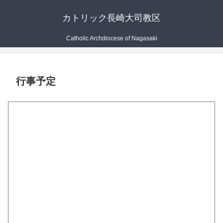
カトリック長崎大司教区
Catholic Archdiocese of Nagasaki
行事予定