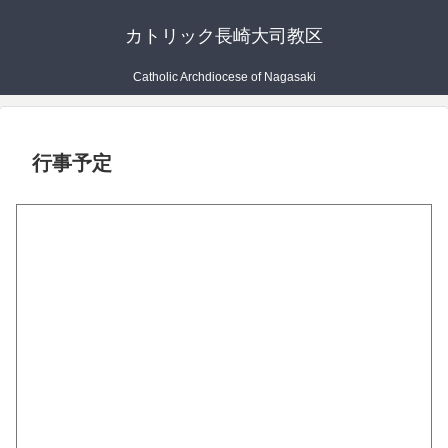
カトリック長崎大司教区
Catholic Archdiocese of Nagasaki
行事予定