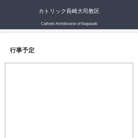
カトリック長崎大司教区
Catholic Archdiocese of Nagasaki
行事予定