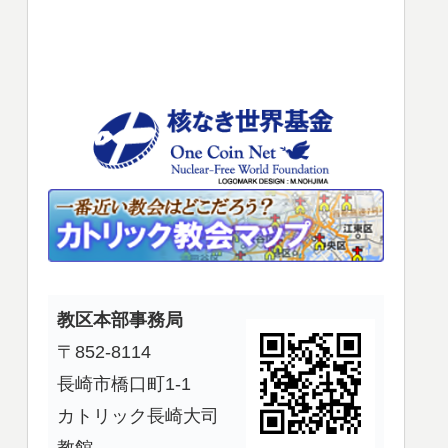
使
っ
て
く
だ
さ
い。
教区本部事務局
〒852-8114
長崎市橋口町1-1
カトリック長崎大司
教館