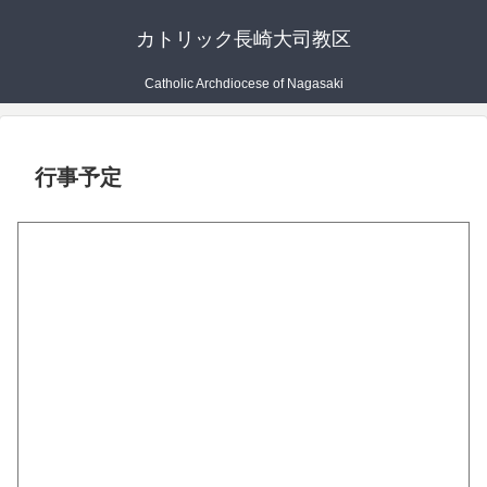
カトリック長崎大司教区
Catholic Archdiocese of Nagasaki
行事予定