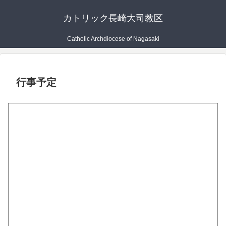
カトリック長崎大司教区
Catholic Archdiocese of Nagasaki
行事予定