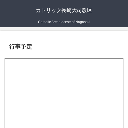
カトリック長崎大司教区
Catholic Archdiocese of Nagasaki
行事予定