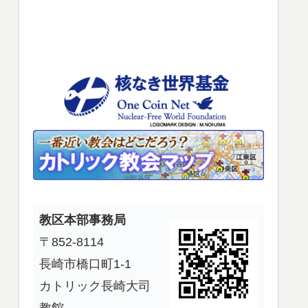
使
っ
て
く
だ
さ
い。
教区本部事務局
〒852-8114
長崎市橋口町1-1
カトリック長崎大司
教館