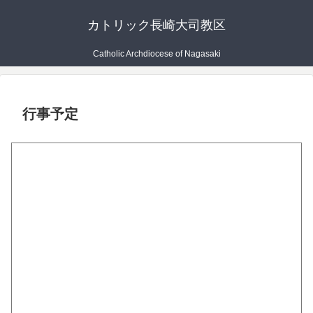
カトリック長崎大司教区
Catholic Archdiocese of Nagasaki
行事予定