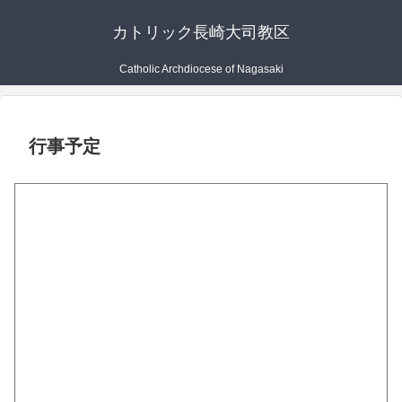
カトリック長崎大司教区
Catholic Archdiocese of Nagasaki
行事予定