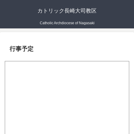
カトリック長崎大司教区
Catholic Archdiocese of Nagasaki
行事予定