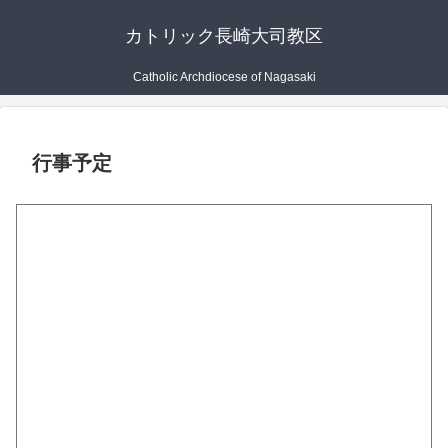
カトリック長崎大司教区
Catholic Archdiocese of Nagasaki
行事予定