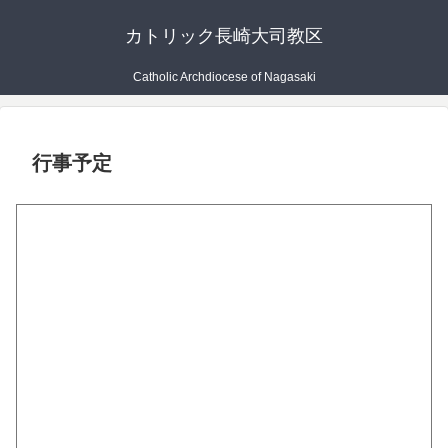
カトリック長崎大司教区
Catholic Archdiocese of Nagasaki
行事予定