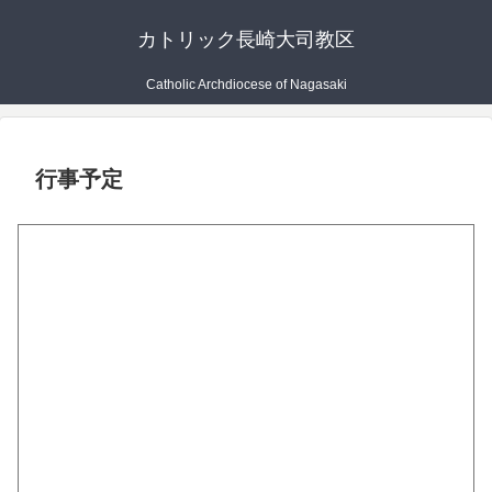
カトリック長崎大司教区
Catholic Archdiocese of Nagasaki
行事予定