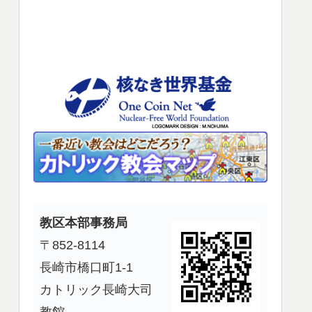
使
っ
て
く
だ
さ
い。
教区本部事務局
〒852-8114
長崎市橋口町1-1
カトリック長崎大司
教館