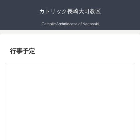
カトリック長崎大司教区
Catholic Archdiocese of Nagasaki
行事予定