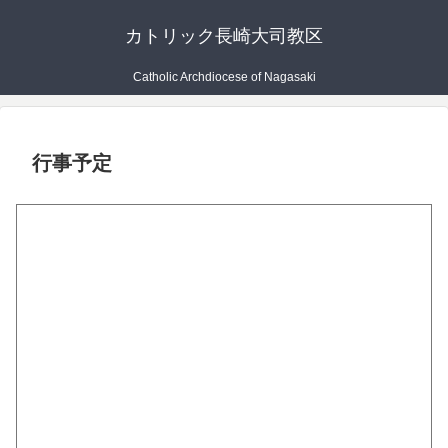
カトリック長崎大司教区
Catholic Archdiocese of Nagasaki
行事予定